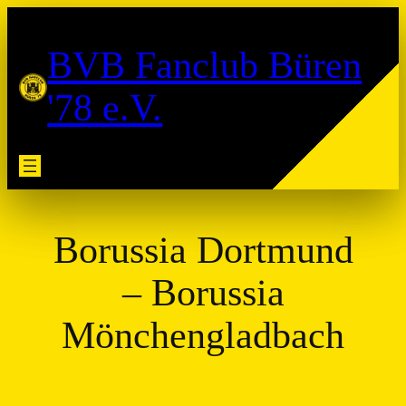
Zum
Inhalt
BVB Fanclub Büren
springen
'78 e.V.
Borussia Dortmund
– Borussia
Mönchengladbach