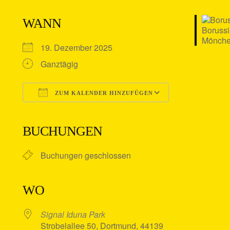
WANN
19. Dezember 2025
Ganztägig
ZUM KALENDER HINZUFÜGEN
ICS herunterladen
Google Kalender
iCalendar
Office 365
Outlook Live
BUCHUNGEN
Buchungen geschlossen
WO
Signal Iduna Park
Strobelallee 50, Dortmund, 44139