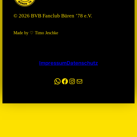
© 2026 BVB Fanclub Büren ’78 e.V.
Made by ♡ Timo Jeschke
Impressum
Datenschutz
WhatsApp
Facebook
Instagram
E-Mail