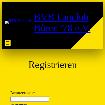
Zum
Inhalt
BVB Fanclub
springen
Büren '78 e.V.
Registrieren
Benutzername
*
Vorname
*