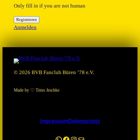
Only fill in if you are not human
Anmelden
© 2026 BVB Fanclub Büren ’78 e.V.
Made by ♡ Timo Jeschke
Impressum
Datenschutz
WhatsApp
Facebook
Instagram
E-Mail