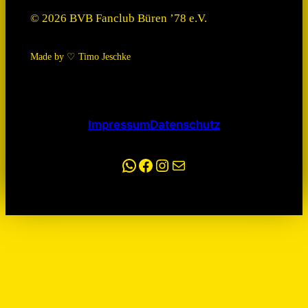
© 2026 BVB Fanclub Büren ’78 e.V.
Made by ♡ Timo Jeschke
Impressum
Datenschutz
WhatsApp
Facebook
Instagram
E-Mail