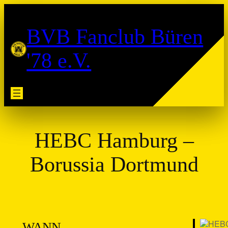
Zum
Inhalt
BVB Fanclub Büren
springen
'78 e.V.
HEBC Hamburg –
Borussia Dortmund
WANN